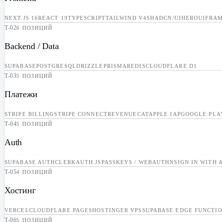
NEXT.JS 16
REACT 19
TYPESCRIPT
TAILWIND V4
SHADCN/UI
HEROUI
FRAM
T-
02
6 ПОЗИЦИЙ
Backend / Data
SUPABASE
POSTGRESQL
DRIZZLE
PRISMA
REDIS
CLOUDFLARE D1
T-
03
5 ПОЗИЦИЙ
Платежи
STRIPE BILLING
STRIPE CONNECT
REVENUECAT
APPLE IAP
GOOGLE PLA
T-
04
5 ПОЗИЦИЙ
Auth
SUPABASE AUTH
CLERK
AUTH.JS
PASSKEYS / WEBAUTHN
SIGN IN WITH 
T-
05
4 ПОЗИЦИЙ
Хостинг
VERCEL
CLOUDFLARE PAGES
HOSTINGER VPS
SUPABASE EDGE FUNCTI
T-
06
5 ПОЗИЦИЙ