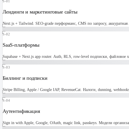
S-01
Лендинги и маркетинговые сайты
Next.js + Tailwind. SEO-grade перформанс, CMS по запросу, аккуратна
S-02
SaaS-платформы
Supabase + Next.js app router. Auth, RLS, row-level подписки, файлово
S-03
Биллинг и подписки
Stripe Billing, Apple / Google IAP, RevenueCat. Налоги, dunning, webhoo
S-04
Аутентификация
Sign in with Apple, Google, OAuth, magic link, passkeys. Модели органи