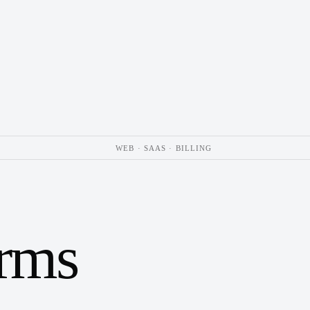
WEB · SAAS · BILLING
orms