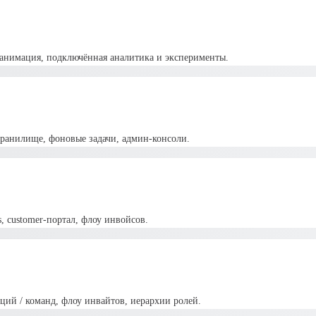
я анимация, подключённая аналитика и эксперименты.
е хранилище, фоновые задачи, админ-консоли.
ks, customer-портал, флоу инвойсов.
заций / команд, флоу инвайтов, иерархии ролей.