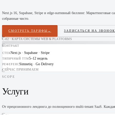
Next.js 16, Supabase, Stripe и edge-нативный биллинг. Маркетинговые
собранные чисто.
СМОТРЕТЬ ТАРИФЫ
→
ЗАПИСАТЬСЯ НА ЗВОНО
C-02 · КАРТА СИСТЕМЫ WEB & PLATFORMS
КОНТРАКТ
Next.js · Supabase · Stripe
СТЕК
5–12 недель
ТИПИЧНЫЙ TTM
Simnetiq · Go Delivery
РЕФЕРЕНС
СЕЙЧАС ПРИНИМАЕМ
SCOPE
Услуги
От прецизионного лендинга до полноценного multi-tenant SaaS. Кажда