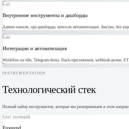
S-05
Внутренние инструменты и дашборды
Админ-панели, ops-дашборды, консоли автоматизации. Быстро, без уще
S-06
Интеграции и автоматизация
Workflow на n8n, Telegram-боты, Slack-приложения, webhook-релеи, 
INSTRUMENTATION
Технологический стек
Полный набор инструментов, которые мы разворачиваем в этом напра
T-
01
7 ПОЗИЦИЙ
Frontend