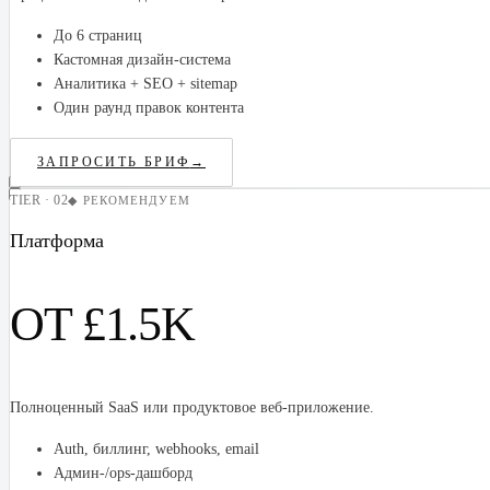
До 6 страниц
Кастомная дизайн-система
Аналитика + SEO + sitemap
Один раунд правок контента
ЗАПРОСИТЬ БРИФ
→
TIER · 02
◆ РЕКОМЕНДУЕМ
Платформа
ОТ £1.5K
Полноценный SaaS или продуктовое веб-приложение.
Auth, биллинг, webhooks, email
Админ-/ops-дашборд