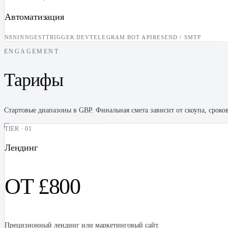
Автоматизация
N8N
INNGEST
TRIGGER.DEV
TELEGRAM BOT API
RESEND / SMTP
ENGAGEMENT
Тарифы
Стартовые диапазоны в GBP. Финальная смета зависит от скоупа, ср
TIER · 01
Лендинг
ОТ £800
Прецизионный лендинг или маркетинговый сайт.