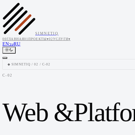
SIMNETIQ
00
ГЛАВНАЯ
01
ПРОЕКТЫ
▾
02
УСЛУГИ
▾
EN
RU
עב
◆ SIMNETIQ / 02 / C-02
C-02
Web &
Platf