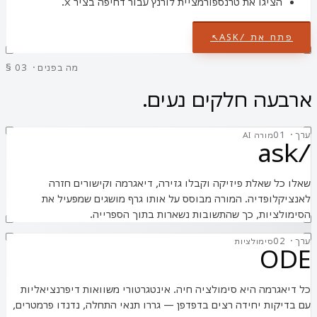
הציגו את טרנספורמציית לורנץ עבור דחיפה בציר x.
פתח את /ASK
↗
§ 03 · מה בפנים
ארבעה חלקים נעים.
ערך
·
1
0
מורה AI
/ask
שאלו כל שאלת פיזיקה וקבלו גזירה, דיאגרמה וקישורים חזרה
לאנציקלופדיה. המורה מבוסס על אותו גרף מושגים שמפעיל את
הסימולציות, כך שהתשובות נשארות בתוך הספרייה.
ערך
·
2
0
סימולציות
ODE
כל דיאגרמה היא סימולציה חיה. אינטגרטורי משוואות דיפרנציאליות
עם בדיקות יחידה רצים בדפדפן — גררו תנאי התחלה, נדנדו פרמטרים,