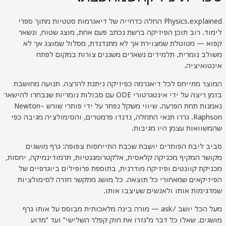
Physics.explained החלה כדחייה של דיאגרמות סטטיות מתוך ספרי
לימוד. רוב תוכן הפיזיקה ברשת נכתב פעם אחת, מוצג שטוח, ונשאר
קפוא — מטוטלת שמצוירת אך לא מתנדנדת, מסלול שמוצג אך לא
משולב נומרית. תלמידים נשארים משננים צורות במקום לפתח
אינטואיציה.
המוצר מתייחס לכל דיאגרמה כפיזיקה ניתנת להרצה. תנועה מחושבת
בזמן ריצה על ידי אינטגרטורי ODE עם סבולות נומריות שנבחרו להישאר
נאמנות תחת הפרעה. שיווי משקל נפתר על ידי פותרי שורש Newton–
Raphson. גררו תנאי התחלה, נדנדו פרמטרים, והסימולציה מגיבה כפי
שהמשוואות עצמן היו מגיבות.
סביב ליבת הפותרים יושבת שכבת התייחסות צפופה: גרף מושגים
מקושר המקיף מכניקה קלאסית, אלקטרומגנטיות, תרמודינמיקה, יחסות,
מכניקת קוונטים ופיזיקה מודרנית, בתוספת פרופילים ביוגרפיים של
הפיזיקאים שמאחורי כל תוצאה. כל מושג מתקשר חזרה לסימולציות
שמדגימות אותו ולאנשים שעיצבו אותו.
מעל הכל יושב /ask — מורה בינה מלאכותית מבוסס על אותו גרף
מושגים. שאלו כל דבר מ"גזרו את חוק קפלר השלישי" ועד "מדוע