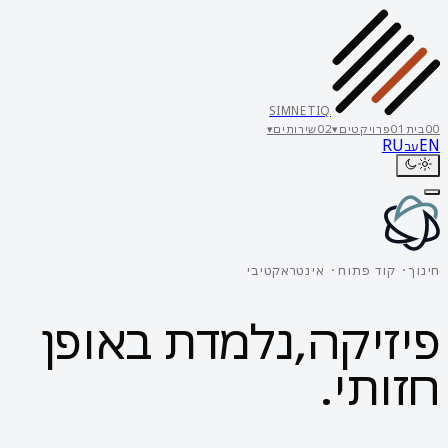
SIMNETIQ
00
בית
01
פרויקטים
▾
02
שירותים
▾
RU
EN
עב
חינוך · קוד פתוח · אינטראקטיבי
פיזיקה,
נלמדת באופן
חזותי.