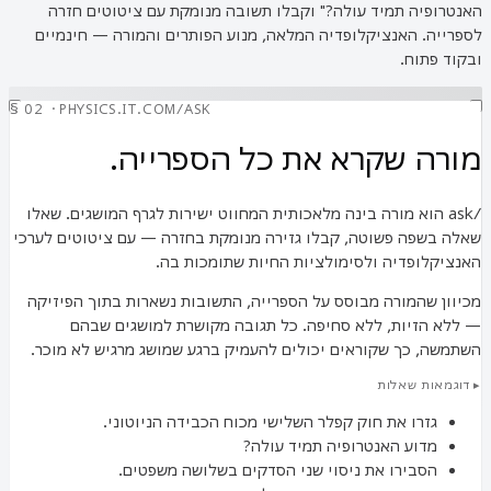
האנטרופיה תמיד עולה?" וקבלו תשובה מנומקת עם ציטוטים חזרה
לספרייה. האנציקלופדיה המלאה, מנוע הפותרים והמורה — חינמיים
ובקוד פתוח.
§ 02 · PHYSICS.IT.COM/ASK
מורה ש
קרא את כל הספרייה.
/ask הוא מורה בינה מלאכותית המחווט ישירות לגרף המושגים. שאלו
שאלה בשפה פשוטה, קבלו גזירה מנומקת בחזרה — עם ציטוטים לערכי
האנציקלופדיה ולסימולציות החיות שתומכות בה.
מכיוון שהמורה מבוסס על הספרייה, התשובות נשארות בתוך הפיזיקה
— ללא הזיות, ללא סחיפה. כל תגובה מקושרת למושגים שבהם
השתמשה, כך שקוראים יכולים להעמיק ברגע שמושג מרגיש לא מוכר.
▸ דוגמאות שאלות
גזרו את חוק קפלר השלישי מכוח הכבידה הניוטוני.
מדוע האנטרופיה תמיד עולה?
הסבירו את ניסוי שני הסדקים בשלושה משפטים.