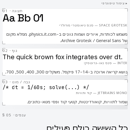
▸ צימוד טיפוגרפי
01 · תצוגה
Aa Bb 01
SPACE GROTESK — סנס גיאומטרי מודולרי
משמש לכותרות, איורים ושמות גוונים ב-physics.it.com. ממלא מקום
של Archive Grotesk / General Sans.
02 · גוף
The quick brown fox integrates over dt.
INTER — סנס נאו-גרוטסקי
נושא קריאה ארוכה ב-14–17 פיקסל. משקלים 300, 400, 500, 700.
03 · גבה / מונו
/* dt = 1/60s; solve(...) */
JETBRAINS MONO — קוד ותוויות
שמור לתוויות, קואורדינטות, קטעי קוד ופסי מטא-נתונים.
§ 05 · ענפים
כל השישה,
כולם פעילים.