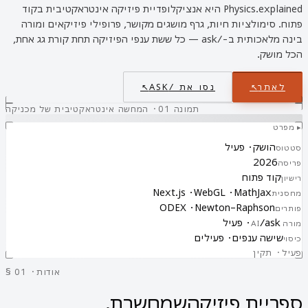
Physics.explained היא אנציקלופדיית פיזיקה אינטראקטיבית בקוד
פתוח. סימולציות חיות, גרף מושגים מקושר, פרופילי פיזיקאים ומורה
בינה מלאכותית ב-/ask — כל ששת ענפי הפיזיקה תחת קורת גג אחת,
הכל מושק.
לאתר
↗
נסו את /ASK
↗
תמונה 01 · המחשה אינטראקטיבית של מכניקה
▸ מפרט
הושק · פעיל
סטטוס
2026
פריסה
קוד פתוח
רישיון
Next.js · WebGL · MathJax
מחסנית
ODEX · Newton–Raphson
פותרים
/ask · פעיל
מורה AI
שישה ענפים · פעילים
כיסוי
פעיל · תקין
§ 01 · אודות
ספריית פיזיקה
שמחשבת.