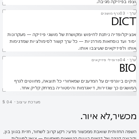
וצפו בפיזיקה מגיבה.
ערך
·
3
0
גרף מושגים
DICT
אנציקלופדיה ניתנת לחיפוש ומקושרת של מושגי פיזיקה — מעקרונות
יסוד ועד נוסחאות מודרניות — כל ערך קשור לסימולציות שמדגימות
אותו ולפיזיקאים שעיצבו אותו.
ערך
·
4
0
פרופילי פיזיקאים
BIO
תיקים ביוגרפיים על המדענים שמאחורי כל תוצאה, מחווטים לגרף
המושגים כך שגזירות, דיאגרמות והיסטוריה במרחק קליק אחד.
§ 04 · מערכת עיצוב
מכשיר,
לא איור.
השפה החזותית שואבת ממכשור מדעי: רקע קרוב לשחור, חזית בגוון בון,
וקבוצה קטנה של דגשים רוויים הנושאים משמעות — ציאן לפעולות