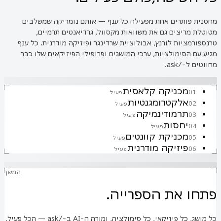
מחסנית פותרים אחת מפעילה כל ענף — אותם נומריקה שמשלבים
מטוטלת מריצים גם את משוואות מקסוול, גרדיאנטים תרמיים,
טרנספורמציות לורנץ, אבולוציית שרדינגר ופיזיקה מודרנית. כל ענף
מגיע עם הסימולציות, ערכי המושגים ופרופילי הפיזיקאים שלו כבר
מחווטים ל-/ask.
מכניקה קלאסית
01
פעיל
אלקטרומגנטיות
02
פעיל
תרמודינמיקה
03
פעיל
יחסות
04
פעיל
מכניקת קוונטים
05
פעיל
פיזיקה מודרנית
06
פעיל
המשך
פתחו את הספרייה.
כל מושג, כל פיזיקאי, כל סימולציה, ומורה ה-AI ב-/ask — הכל פעיל,